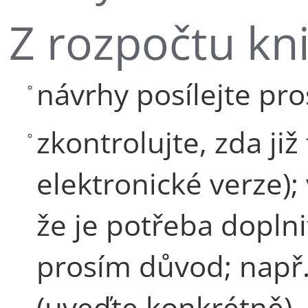
Z rozpočtu kn
návrhy posílejte pr
zkontrolujte, zda již
elektronické verze);
že je potřeba doplni
prosím důvod; např
(uveďte konkrétně)