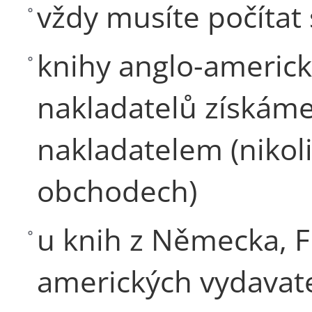
vždy musíte počíta
knihy anglo-americ
nakladatelů získám
nakladatelem (nikol
obchodech)
u knih z Německa, F
amerických vydavate