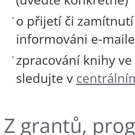
o přijetí či zamítnu
informováni e-mail
zpracování knihy ve
sledujte v
centrální
Z grantů, pr