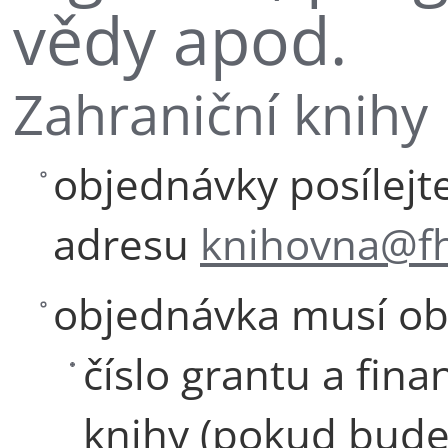
vědy apod.
Zahraniční knihy
objednávky posílejt
adresu
knihovna@fh
objednávka musí ob
číslo grantu a fin
knihy (pokud bude