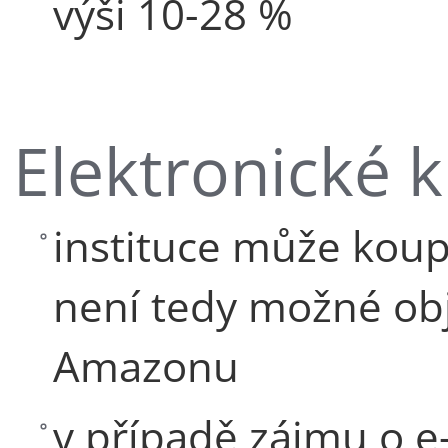
výši 10-28 %
Elektronické 
instituce může koupit
není tedy možné obj
Amazonu
v případě zájmu o e