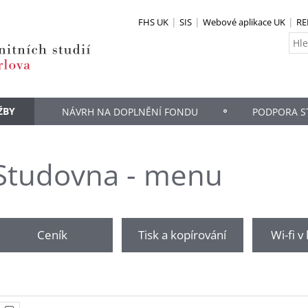
FHS UK
SIS
Webové aplikace UK
RE
ŽBY
NÁVRH NA DOPLNĚNÍ FONDU
PODPORA ST
Studovna - menu
Ceník
Tisk a kopírování
Wi-fi v