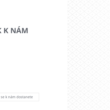
K K NÁM
k se k nám dostanete